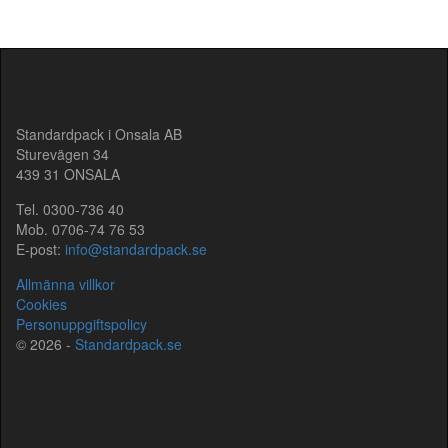
Standardpack i Onsala AB
Sturevägen 34
439 31 ONSALA
Tel. 0300-736 40
Mob. 0706-74 76 53
E-post:
info@standardpack.se
Allmänna villkor
Cookies
Personuppgiftspolicy
© 2026 -
Standardpack.se